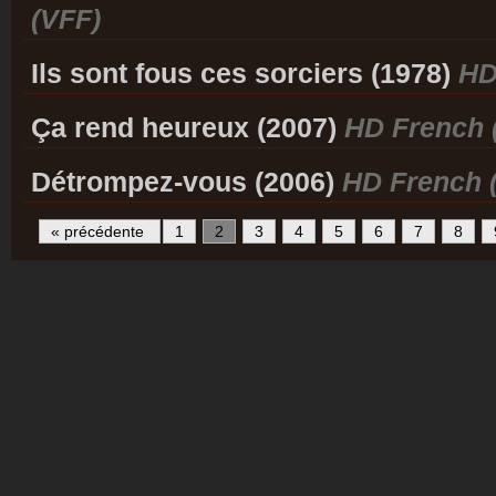
(VFF)
Ils sont fous ces sorciers (1978)
HD
Ça rend heureux (2007)
HD French 
Détrompez-vous (2006)
HD French 
« précédente
1
2
3
4
5
6
7
8