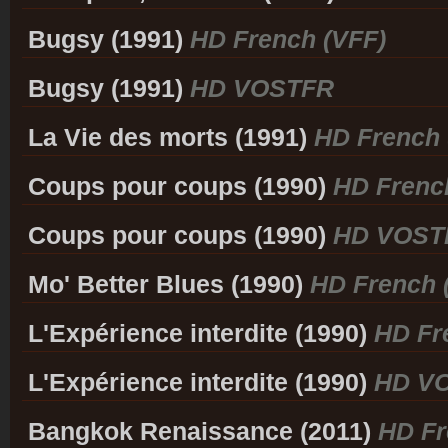
Bugsy (1991)
HD French (VFF)
Bugsy (1991)
HD VOSTFR
La Vie des morts (1991)
HD French 
Coups pour coups (1990)
HD Frenc
Coups pour coups (1990)
HD VOST
Mo' Better Blues (1990)
HD French 
L'Expérience interdite (1990)
HD Fr
L'Expérience interdite (1990)
HD V
Bangkok Renaissance (2011)
HD Fr