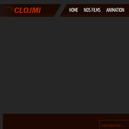
HOME
NOS FILMS
ANIMATION