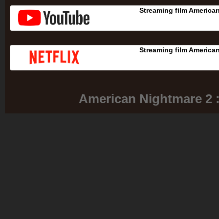
Streaming film America
Streaming film America
American Nightmare 2 