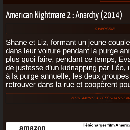
American Nightmare 2 : Anarchy (2014)
Shane et Liz, formant un jeune couple
dans leur voiture pendant la purge an
plus quoi faire, pendant ce temps, Ev
de justesse d'un kidnapping par Léo,
à la purge annuelle, les deux groupes 
retrouver dans la rue et coopèrent pour
Télécharger film Americ