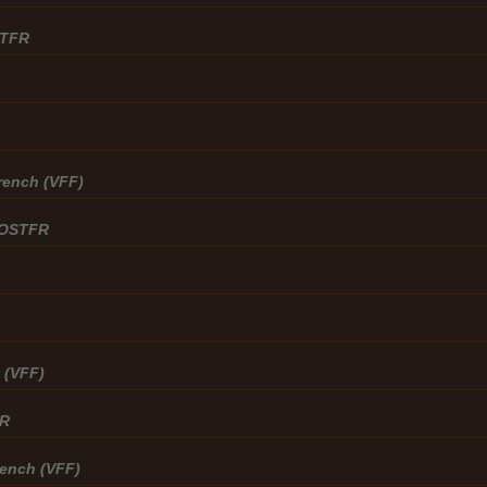
TFR
rench (VFF)
OSTFR
 (VFF)
R
ench (VFF)