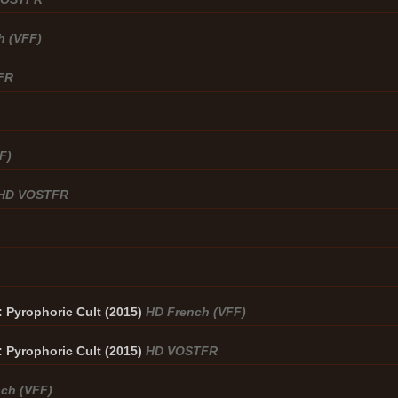
h (VFF)
FR
F)
HD VOSTFR
 : Pyrophoric Cult (2015)
HD French (VFF)
 : Pyrophoric Cult (2015)
HD VOSTFR
ch (VFF)