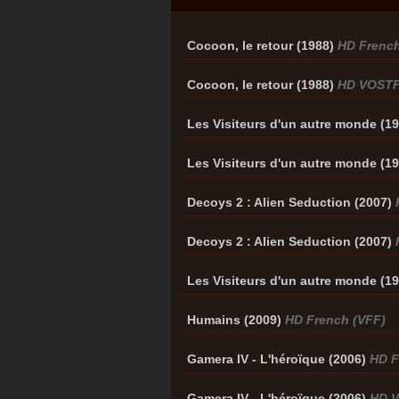
Cocoon, le retour (1988)
HD French
Cocoon, le retour (1988)
HD VOST
Les Visiteurs d'un autre monde (1
Les Visiteurs d'un autre monde (1
Decoys 2 : Alien Seduction (2007)
Decoys 2 : Alien Seduction (2007)
Les Visiteurs d'un autre monde (1
Humains (2009)
HD French (VFF)
Gamera IV - L'héroïque (2006)
HD F
Gamera IV - L'héroïque (2006)
HD 