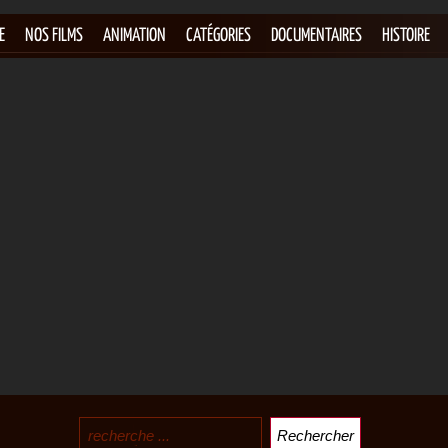
E
NOS FILMS
ANIMATION
CATÉGORIES
DOCUMENTAIRES
HISTOIRE