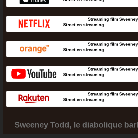
Streaming film Sweeney 
Street en streaming
Streaming film Sweeney 
Street en streaming
Streaming film Sweeney 
Street en streaming
Streaming film Sweeney 
Street en streaming
Sweeney Todd, le diabolique barb