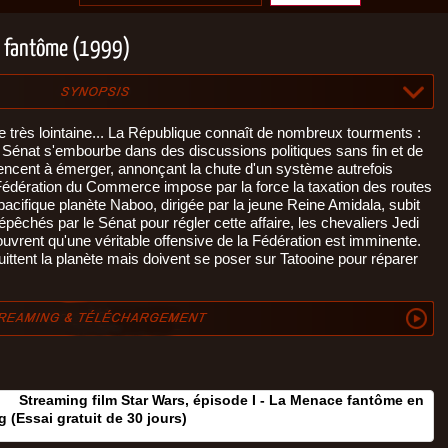
ce fantôme (1999)
ie très lointaine... La République connaît de nombreux tourments :
 le Sénat s'embourbe dans des discussions politiques sans fin et de
cent à émerger, annonçant la chute d'un système autrefois
a Fédération du Commerce impose par la force la taxation des routes
acifique planète Naboo, dirigée par la jeune Reine Amidala, subit
épêchés par le Sénat pour régler cette affaire, les chevaliers Jedi
vrent qu'une véritable offensive de la Fédération est imminente.
quittent la planète mais doivent se poser sur Tatooine pour réparer
Streaming film Star Wars, épisode I - La Menace fantôme en
 (Essai gratuit de 30 jours‎)