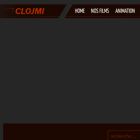
HOME
NOS FILMS
ANIMATION