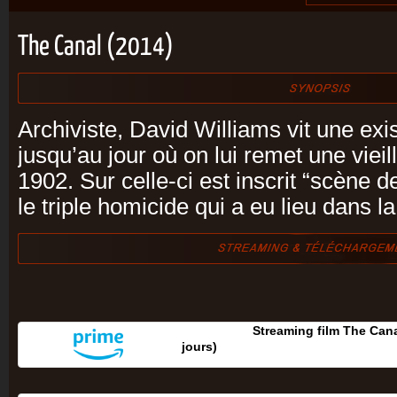
The Canal (2014)
Archiviste, David Williams vit une exis
jusqu’au jour où on lui remet une viei
1902. Sur celle-ci est inscrit “scène d
le triple homicide qui a eu lieu dans 
Streaming film The Cana
jours‎)