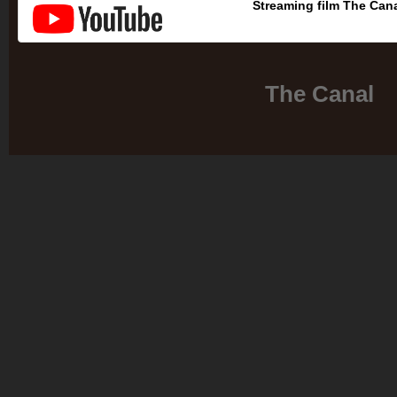
Streaming film The Can
The Canal