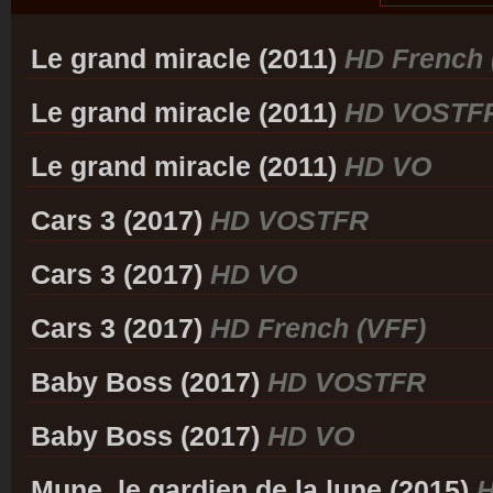
Le grand miracle (2011)
HD French 
Le grand miracle (2011)
HD VOSTF
Le grand miracle (2011)
HD VO
Cars 3 (2017)
HD VOSTFR
Cars 3 (2017)
HD VO
Cars 3 (2017)
HD French (VFF)
Baby Boss (2017)
HD VOSTFR
Baby Boss (2017)
HD VO
Mune, le gardien de la lune (2015)
H