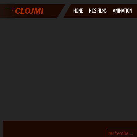
HOME
NOS FILMS
ANIMATION