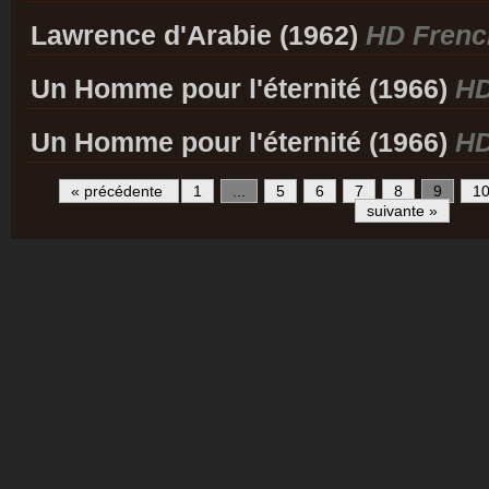
Lawrence d'Arabie (1962)
HD Frenc
Un Homme pour l'éternité (1966)
HD
Un Homme pour l'éternité (1966)
H
« précédente
1
...
5
6
7
8
9
1
suivante »