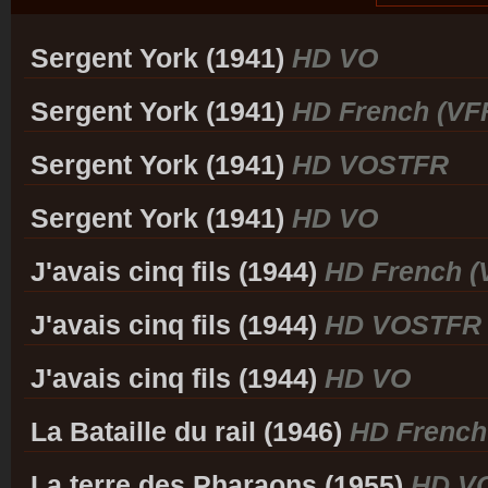
Sergent York (1941)
HD VO
Sergent York (1941)
HD French (VF
Sergent York (1941)
HD VOSTFR
Sergent York (1941)
HD VO
J'avais cinq fils (1944)
HD French (
J'avais cinq fils (1944)
HD VOSTFR
J'avais cinq fils (1944)
HD VO
La Bataille du rail (1946)
HD French
La terre des Pharaons (1955)
HD V