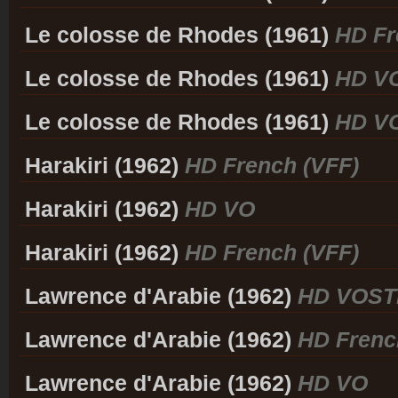
Le colosse de Rhodes (1961)
HD Fr
Le colosse de Rhodes (1961)
HD V
Le colosse de Rhodes (1961)
HD V
Harakiri (1962)
HD French (VFF)
Harakiri (1962)
HD VO
Harakiri (1962)
HD French (VFF)
Lawrence d'Arabie (1962)
HD VOST
Lawrence d'Arabie (1962)
HD Frenc
Lawrence d'Arabie (1962)
HD VO