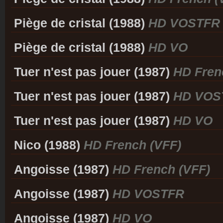
Piège de cristal (1988)
HD VOSTFR
Piège de cristal (1988)
HD VO
Tuer n'est pas jouer (1987)
HD Fren
Tuer n'est pas jouer (1987)
HD VOS
Tuer n'est pas jouer (1987)
HD VO
Nico (1988)
HD French (VFF)
Angoisse (1987)
HD French (VFF)
Angoisse (1987)
HD VOSTFR
Angoisse (1987)
HD VO