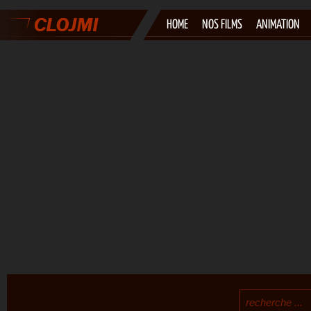
HOME
NOS FILMS
ANIMATION