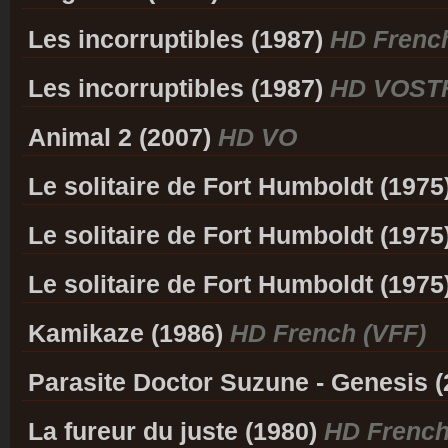
Les incorruptibles (1987)
HD French
Les incorruptibles (1987)
HD VOST
Animal 2 (2007)
HD VO
Le solitaire de Fort Humboldt (1975
Le solitaire de Fort Humboldt (1975
Le solitaire de Fort Humboldt (1975
Kamikaze (1986)
HD French (VFF)
Parasite Doctor Suzune - Genesis 
La fureur du juste (1980)
HD French