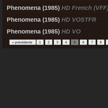
Phenomena (1985)
HD French (VFF
Phenomena (1985)
HD VOSTFR
Phenomena (1985)
HD VO
« précédente
1
2
3
4
5
6
7
8