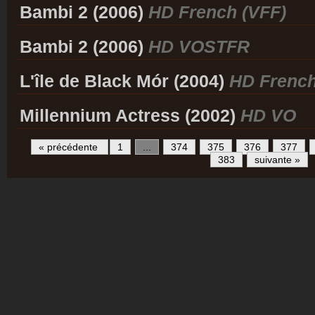
Bambi 2 (2006)
HD French (VFF)
Bambi 2 (2006)
HD VOSTFR
L'île de Black Mór (2004)
HD French
Millennium Actress (2002)
HD VO
« précédente
1
...
374
375
376
377
383
suivante »