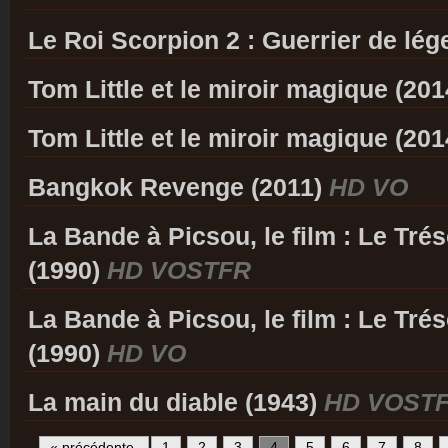
Le Roi Scorpion 2 : Guerrier de lé
Tom Little et le miroir magique (20
Tom Little et le miroir magique (20
Bangkok Revenge (2011)
HD VO
La Bande à Picsou, le film : Le Tré
(1990)
HD VOSTFR
La Bande à Picsou, le film : Le Tré
(1990)
HD VO
La main du diable (1943)
HD VOST
« précédente
1
2
3
4
5
6
7
8