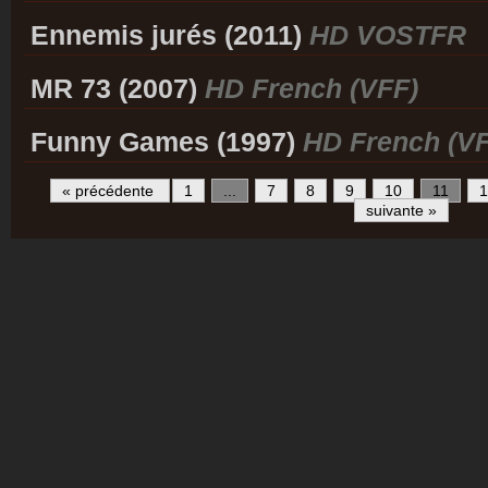
Ennemis jurés (2011)
HD VOSTFR
MR 73 (2007)
HD French (VFF)
Funny Games (1997)
HD French (VF
« précédente
1
...
7
8
9
10
11
1
suivante »