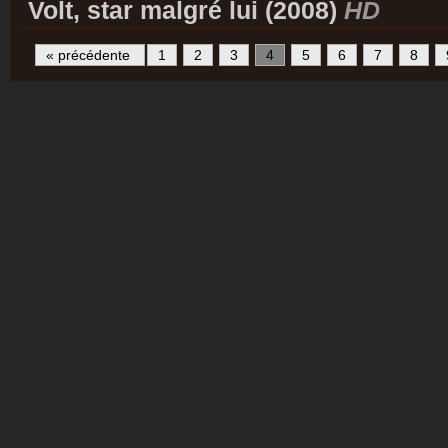
Volt, star malgré lui (2008)
HD
« précédente
1
2
3
4
5
6
7
8