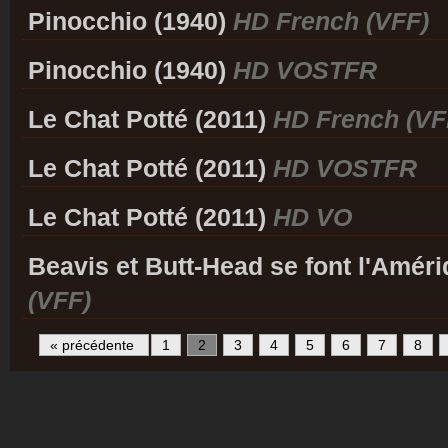
Pinocchio (1940)
HD French (VFF)
Pinocchio (1940)
HD VOSTFR
Le Chat Potté (2011)
HD French (VF
Le Chat Potté (2011)
HD VOSTFR
Le Chat Potté (2011)
HD VO
Beavis et Butt-Head se font l'Amér
(VFF)
« précédente
1
2
3
4
5
6
7
8