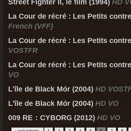
Street Fighter II, le film (1994)
HD V
La Cour de récré : Les Petits contr
French (VFF)
La Cour de récré : Les Petits contr
VOSTFR
La Cour de récré : Les Petits contr
VO
L'île de Black Mór (2004)
HD VOST
L'île de Black Mór (2004)
HD VO
009 RE：CYBORG (2012)
HD VO
« précédente
1
2
3
4
5
6
7
8